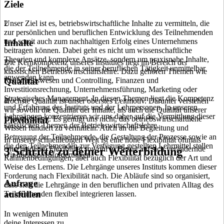
Ziele
Unser Ziel ist es, betriebswirtschaftliche Inhalte zu vermitteln, die
2
zur persönlichen und beruflichen Entwicklung des Teilnehmenden
und somit auch zum nachhaltigen Erfolg eines Unternehmens
Inhalte
beitragen können. Dabei geht es nicht um wissenschaftliche
Theorien und komplexe Ansätze, sondern um praxisnahe Inhalte,
Die Kernkompetenz unseres Institutes liegt im Bereich der
3
die der Teilnehmende in seiner beruflichen Tätigkeit unmittelbar
klassischen Betriebswirtschaftslehre. Dazu gehören Themen wie
anwenden kann.
Rechnungswesen und Controlling, Finanzen und
Qualität
Investitionsrechnung, Unternehmensführung, Marketing oder
Strategisches Management. In diesen Themen liegt die Kompetenz
Höchste Qualität ist unser oberstes Leitmotiv. Darunter verstehen
4
und Erfahrung des Instituts und der Lehrpersonen. In unseren
wir sowohl die Qualität der Inhalte, als auch die Qualität unserer
Lehrgängen konzentrieren wir uns daher auf die Vermittlung dieser
Dienstleistung. Es genügt uns nicht, das betriebswirtschaftliche
Flexibilität
klassischen Themen der Betriebswirtschaftslehre.
Wissen fundiert zu vermitteln. Auch an die Begleitung und
Betreuung der Teilnehmende, die Gestaltung der Prozesse sowie an
In unserer schnelllebigen Welt ist eine hohe Flexibilität oftmals
die den Teilnehmenden zur Verfügung gestellten Lehrmittel stellen
entscheidend. Flexibilität sowohl in Bezug auf sich verändernde
3 Schritte zu deiner Weiterbildung
wir höchste Anforderungen.
Rahmenbedingungen, aber auch Flexibilität bezüglich der Art und
Weise des Lernens. Die Lehrgänge unseres Instituts kommen dieser
Forderung nach Flexibilität nach. Die Abläufe sind so organisiert,
Anfrage
dass sich die Lehrgänge in den beruflichen und privaten Alltag des
ausfüllen
Teilnehmenden flexibel integrieren lassen.
In wenigen Minuten
deine Interessen zu