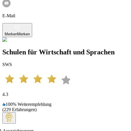
E-Mail
Merken
Merken
Schulen für Wirtschaft und Sprachen
SWS
4.3
100
%
Weiterempfehlung
(
229
Erfahrungen
)
1
Auszeichnungen