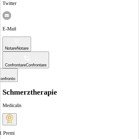
Twitter
E-Mail
Notare
Notare
Confrontare
Confrontare
confronto
Schmerztherapie
Medicalis
1
Premi