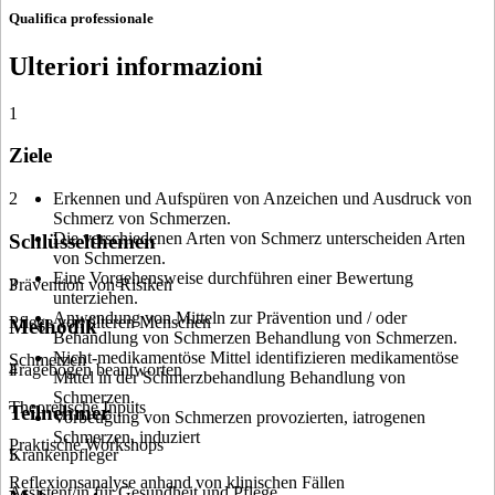
Qualifica professionale
Ulteriori informazioni
1
Ziele
2
Erkennen und Aufspüren von Anzeichen und Ausdruck von
Schmerz von Schmerzen.
Die verschiedenen Arten von Schmerz unterscheiden Arten
Schlüsselthemen
von Schmerzen.
Eine Vorgehensweise durchführen einer Bewertung
Prävention von Risiken
3
unterziehen.
Anwendung von Mitteln zur Prävention und / oder
Pflege von älteren Menschen
Methodik
Behandlung von Schmerzen Behandlung von Schmerzen.
Nicht-medikamentöse Mittel identifizieren medikamentöse
Schmerzen
Fragebögen beantworten
4
Mittel in der Schmerzbehandlung Behandlung von
Schmerzen.
Theoretische Inputs
Teilnehmer
Vorbeugung von Schmerzen provozierten, iatrogenen
Schmerzen, induziert
Praktische Workshops
Krankenpfleger
5
Reflexionsanalyse anhand von klinischen Fällen
Assistent/in für Gesundheit und Pflege