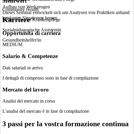
Mehrwert
Aufbau von Werkzeugen
Community Health
Dieses Seminar entwickelt sich um Analysen von Praktiken anhand
konkreten Situationen herum.
Karriere
Helfer/in in der Krankenpflege
Sozialpädagogische Assistentin
Opportunità di carriera
Gesundheitshelfer/in
MEDIUM
Salario & Competenze
Dati salariali in arrivo
I dettagli di compenso sono in fase di compilazione
Mercato del lavoro
Analisi del mercato in corso
L'analisi del mercato è in fase di compilazione
3 passi per la vostra formazione continua