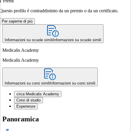
1
Premi
Questo profilo è contraddistinto da un premio o da un certificato.
Per saperne di più
Informazioni su scuole simili
Informazioni su scuole simili
Medicalis Academy
Medicalis Academy
Informazioni su corsi simili
Informazioni su corsi simili
circa Medicalis Academy
Corsi di studio
Esperienze
Panoramica