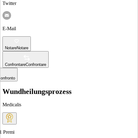
Twitter
E-Mail
Notare
Notare
Confrontare
Confrontare
confronto
Wundheilungsprozess
Medicalis
1
Premi