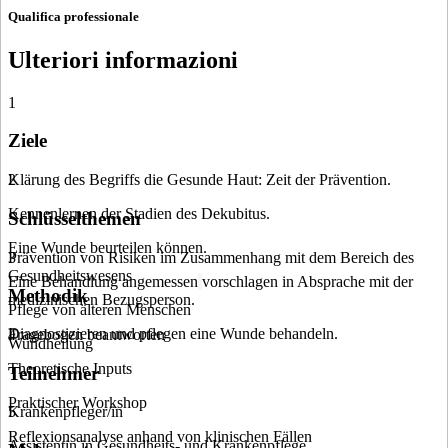
Qualifica professionale
Ulteriori informazioni
1
Ziele
Klärung des Begriffs die Gesunde Haut: Zeit der Prävention.
2
Kennenlernen der Stadien des Dekubitus.
Schlüsselthemen
Eine Wunde beurteilen können.
Prävention von Risiken im Zusammenhang mit dem Bereich des
3
Gesundheitswesens
Eine Behandlung angemessen
vorschlagen in Absprache mit der
Methodik
medizinischen Bezugsperson.
Pflege von älteren Menschen
Diagnostizieren und pflegen eine Wunde behandeln.
Fragebogen beantworten
4
Wundheilung
Theoretische Inputs
Teilnehmer
Praktischer Workshop
Krankenpfleger/in
5
Reflexionsanalyse anhand von klinischen Fällen
Assistentin in Gesundheits- und Krankenpflege