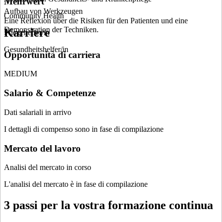
Mehrwert
Aufbau von Werkzeugen
Community Health
Eine Reflexion über die Risiken für den Patienten und eine
Demonstration der Techniken.
Karriere
Pflegehelfer/in
Gesundheitshelfer/in
Opportunità di carriera
MEDIUM
Salario & Competenze
Dati salariali in arrivo
I dettagli di compenso sono in fase di compilazione
Mercato del lavoro
Analisi del mercato in corso
L'analisi del mercato è in fase di compilazione
3 passi per la vostra formazione continua