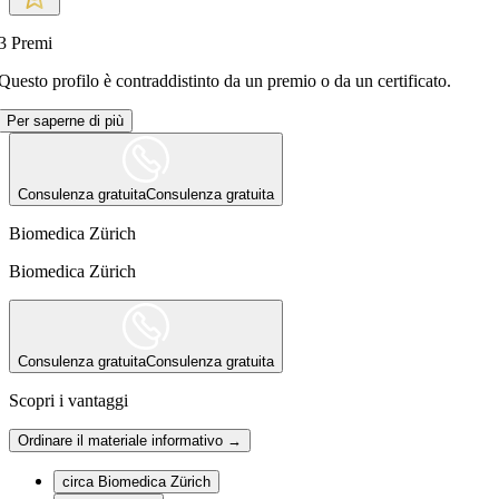
3
Premi
Questo profilo è contraddistinto da un premio o da un certificato.
Per saperne di più
Consulenza gratuita
Consulenza gratuita
Biomedica Zürich
Biomedica Zürich
Consulenza gratuita
Consulenza gratuita
Scopri i vantaggi
Ordinare il materiale informativo →
circa Biomedica Zürich