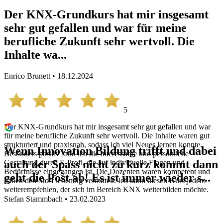
Der KNX-Grundkurs hat mir insgesamt
sehr gut gefallen und war für meine
berufliche Zukunft sehr wertvoll. Die
Inhalte wa...
Enrico Brunett • 18.12.2024
5
Der KNX-Grundkurs hat mir insgesamt sehr gut gefallen und war
für meine berufliche Zukunft sehr wertvoll. Die Inhalte waren gut
strukturiert und praxisnah, sodass ich viel Neues lernen konnte.
Wenn Innovation Bildung trifft und dabei
Besonders positiv fand ich die interessante und persönliche
auch der Spass nicht zu kurz kommt dann
Gestaltung durch E-Profi, die auf individuelle Fragen und
Bedürfnisse eingegangen ist. Die Dozenten waren kompetent und
geht die Post ab! Es ist immer wieder s...
haben den Stoff lebendig vermittelt. Ich kann diesen Kurs jedem
weiterempfehlen, der sich im Bereich KNX weiterbilden möchte.
Stefan Stammbach • 23.02.2023