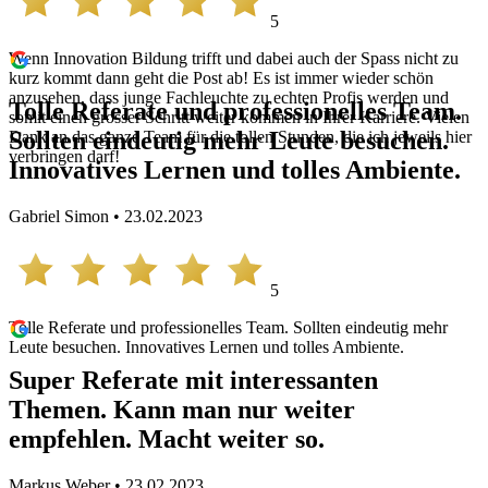
5
Wenn Innovation Bildung trifft und dabei auch der Spass nicht zu
kurz kommt dann geht die Post ab! Es ist immer wieder schön
anzusehen, dass junge Fachleuchte zu echten Profis werden und
Tolle Referate und professionelles Team.
somit einen grosser Schritt weiter kommen in Ihrer Karriere. Vielen
Sollten eindeutig mehr Leute besuchen.
Dank an das ganze Team für die tollen Stunden, die ich jeweils hier
verbringen darf!
Innovatives Lernen und tolles Ambiente.
Gabriel Simon • 23.02.2023
5
Tolle Referate und professionelles Team. Sollten eindeutig mehr
Leute besuchen. Innovatives Lernen und tolles Ambiente.
Super Referate mit interessanten
Themen. Kann man nur weiter
empfehlen. Macht weiter so.
Markus Weber • 23.02.2023