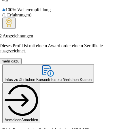
100
%
Weiterempfehlung
(
1
Erfahrungen
)
2
Auszeichnungen
Dieses Profil ist mit einem Award order einem Zertifikate
ausgezeichnet.
mehr dazu
Infos zu ähnlichen Kursen
Infos zu ähnlichen Kursen
Anmelden
Anmelden