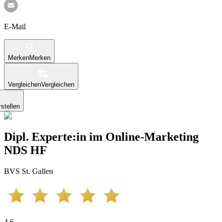
E-Mail
Merken
Merken
Vergleichen
Vergleichen
stellen
Dipl. Experte:in im Online-Marketing
NDS HF
BVS St. Gallen
4.6