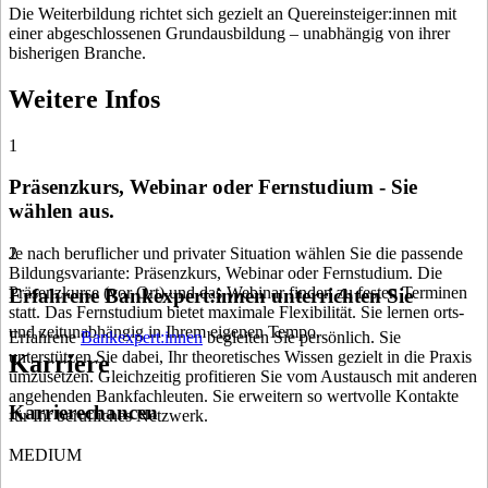
Die Weiterbildung richtet sich gezielt an Quereinsteiger:innen mit
einer abgeschlossenen Grundausbildung – unabhängig von ihrer
bisherigen Branche.
Weitere Infos
1
Präsenzkurs, Webinar oder Fernstudium - Sie
wählen aus.
Je nach beruflicher und privater Situation wählen Sie die passende
2
Bildungsvariante: Präsenzkurs, Webinar oder Fernstudium. Die
Präsenzkurse (vor Ort) und das Webinar finden zu festen Terminen
Erfahrene Bankexpert:innen unterrichten Sie
statt. Das Fernstudium bietet maximale Flexibilität. Sie lernen orts-
und zeitunabhängig in Ihrem eigenen Tempo.
Erfahrene
Bankexpert:innen
begleiten Sie persönlich. Sie
unterstützen Sie dabei, Ihr theoretisches Wissen gezielt in die Praxis
Karriere
umzusetzen. Gleichzeitig profitieren Sie vom Austausch mit anderen
angehenden Bankfachleuten. Sie erweitern so wertvolle Kontakte
Karrierechancen
für Ihr berufliches Netzwerk.
MEDIUM