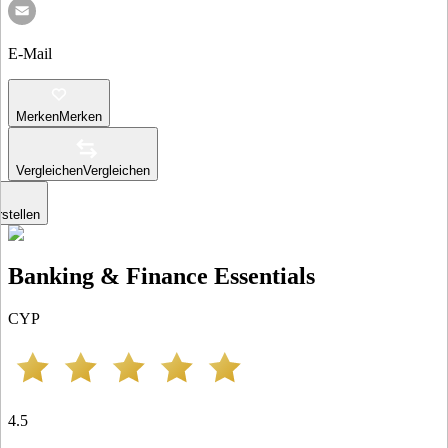
E-Mail
Merken
Merken
Vergleichen
Vergleichen
stellen
Banking & Finance Essentials
CYP
4.5