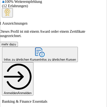
100
%
Weiterempfehlung
(
12
Erfahrungen
)
1
Auszeichnungen
Dieses Profil ist mit einem Award order einem Zertifikate
ausgezeichnet.
mehr dazu
Infos zu ähnlichen Kursen
Infos zu ähnlichen Kursen
Anmelden
Anmelden
Banking & Finance Essentials