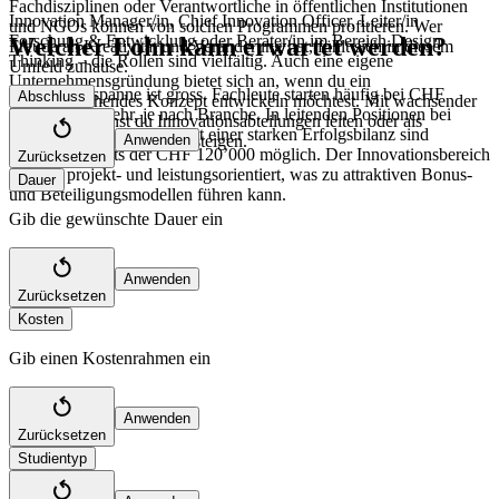
Fachdisziplinen oder Verantwortliche in öffentlichen Institutionen
Innovation Manager/in, Chief Innovation Officer, Leiter/in
und NGOs können von solchen Programmen profitieren. Wer
Forschung & Entwicklung oder Berater/in im Bereich Design
Welcher Lohn kann erwartet werden?
Freude an Kreativität und Veränderung hat, fühlt sich in diesem
Thinking – die Rollen sind vielfältig. Auch eine eigene
Umfeld zuhause.
Unternehmensgründung bietet sich an, wenn du ein
Die Gehaltsspanne ist gross. Fachleute starten häufig bei CHF
Abschluss
vielversprechendes Konzept entwickeln möchtest. Mit wachsender
70’000 oder mehr, je nach Branche. In leitenden Positionen bei
Erfahrung kannst du Innovationsabteilungen leiten oder als
Grossunternehmen oder mit einer starken Erfolgsbilanz sind
Investor/in in Start-ups einsteigen.
Anwenden
Gehälter jenseits der CHF 120’000 möglich. Der Innovationsbereich
Zurücksetzen
ist stark projekt- und leistungsorientiert, was zu attraktiven Bonus-
Dauer
und Beteiligungsmodellen führen kann.
Gib die gewünschte Dauer ein
Anwenden
Zurücksetzen
Kosten
Gib einen Kostenrahmen ein
Anwenden
Zurücksetzen
Studientyp