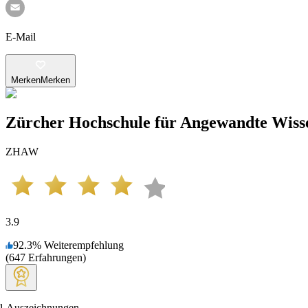
E-Mail
Merken
Merken
Zürcher Hochschule für Angewandte Wiss
ZHAW
3.9
92.3
%
Weiterempfehlung
(
647
Erfahrungen
)
1
Auszeichnungen