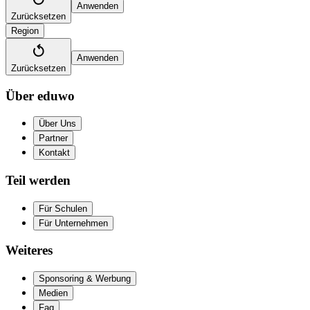
Anwenden
Zurücksetzen
Region
Anwenden
Zurücksetzen
Über eduwo
Über Uns
Partner
Kontakt
Teil werden
Für Schulen
Für Unternehmen
Weiteres
Sponsoring & Werbung
Medien
Faq