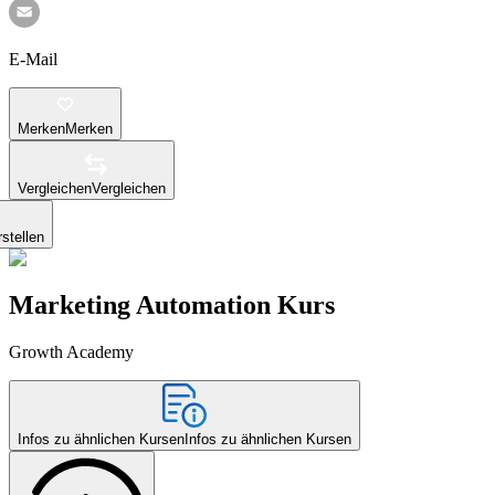
E-Mail
Merken
Merken
Vergleichen
Vergleichen
stellen
Marketing Automation Kurs
Growth Academy
Infos zu ähnlichen Kursen
Infos zu ähnlichen Kursen