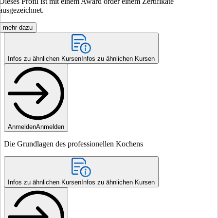
Dieses Profil ist mit einem Award order einem Zertifikate
ausgezeichnet.
mehr dazu
Infos zu ähnlichen Kursen
Infos zu ähnlichen Kursen
Anmelden
Anmelden
Die Grundlagen des professionellen Kochens
Infos zu ähnlichen Kursen
Infos zu ähnlichen Kursen