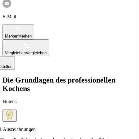
E-Mail
Merken
Merken
Vergleichen
Vergleichen
stellen
Die Grundlagen des professionellen
Kochens
Hotelis
1
Auszeichnungen