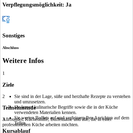
Verpflegungsmöglichkeit: Ja
Sonstiges
Abschluss
Weitere Infos
1
Ziele
2
Sie sind in der Lage, süße und herzhafte Rezepte zu verstehen
und umzusetzen.
Sie lernen kulinarische Begriffe sowie die in der Küche
Teilnehmende
verwendeten Materialien kennen.
Sie werten Buffets auf und verfeinern Ihre Anrichten auf dem
Allrounder, Küchenhilfe, Buffetdame und alle, die in einer
3
Teller.
professionellen Küche arbeiten möchten.
Kursablauf