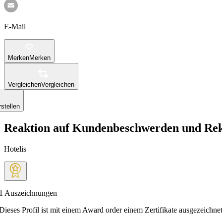
E-Mail
Merken
Merken
Vergleichen
Vergleichen
stellen
Reaktion auf Kundenbeschwerden und Re
Hotelis
1
Auszeichnungen
Dieses Profil ist mit einem Award order einem Zertifikate ausgezeichnet