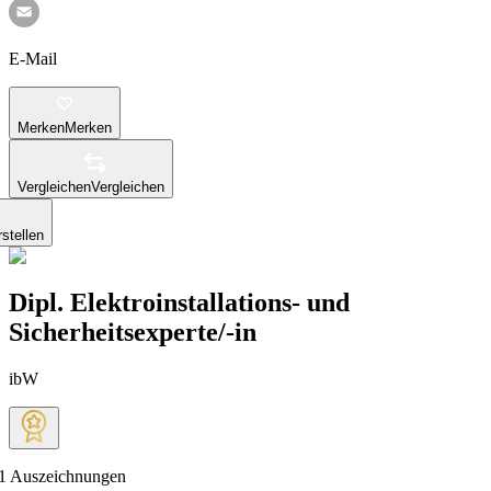
E-Mail
Merken
Merken
Vergleichen
Vergleichen
stellen
Dipl. Elektroinstallations- und
Sicherheitsexperte/-in
ibW
1
Auszeichnungen