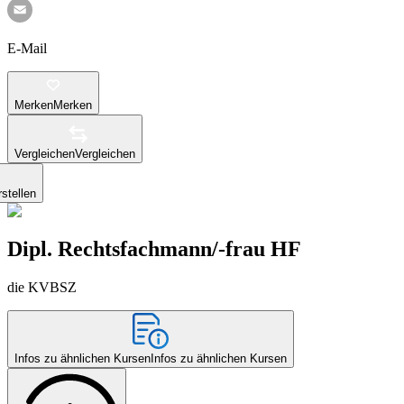
E-Mail
Merken
Merken
Vergleichen
Vergleichen
stellen
Dipl. Rechtsfachmann/-frau HF
die KVBSZ
Infos zu ähnlichen Kursen
Infos zu ähnlichen Kursen