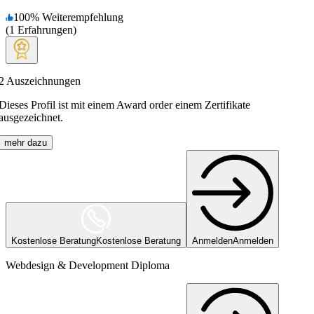
100
%
Weiterempfehlung
(
1
Erfahrungen
)
2
Auszeichnungen
Dieses Profil ist mit einem Award order einem Zertifikate
ausgezeichnet.
mehr dazu
Kostenlose Beratung
Kostenlose Beratung
Anmelden
Anmelden
Webdesign & Development Diploma