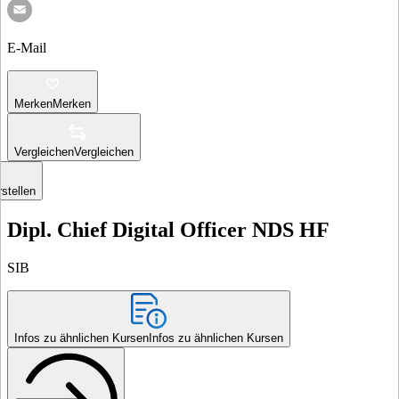
E-Mail
Merken
Merken
Vergleichen
Vergleichen
stellen
Dipl. Chief Digital Officer NDS HF
SIB
Infos zu ähnlichen Kursen
Infos zu ähnlichen Kursen