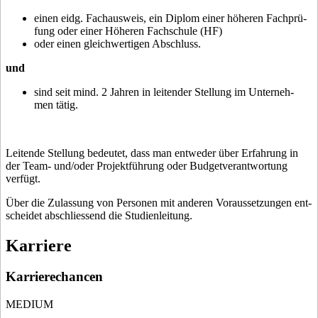
einen eidg. Fachausweis, ein Di­plom einer hö­he­ren Fach­prü­
fung oder einer Hö­he­ren Fach­schu­le (HF)
oder einen gleichwertigen Abschluss.
und
sind seit mind. 2 Jah­ren in lei­ten­der Stel­lung im Un­ter­neh­
men tätig.
Leitende Stellung bedeutet, dass man entweder über Er­fah­rung in
der Team- und/oder Pro­jekt­füh­rung oder Bud­get­ver­ant­wor­tung
verfügt.
Über die Zu­las­sung von Per­so­nen mit anderen Vor­aus­set­zun­gen ent­
schei­det ab­schlies­send die Stu­di­en­lei­tung.
Karriere
Karrierechancen
MEDIUM