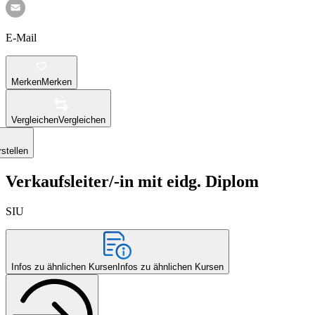
E-Mail
Merken
Merken
Vergleichen
Vergleichen
stellen
Verkaufsleiter/-in mit eidg. Diplom
SIU
Infos zu ähnlichen Kursen
Infos zu ähnlichen Kursen