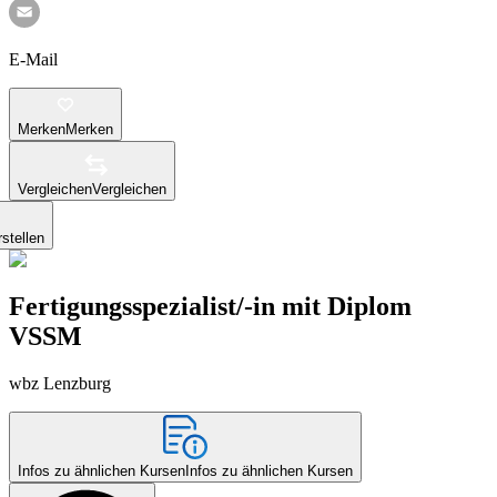
E-Mail
Merken
Merken
Vergleichen
Vergleichen
stellen
Fertigungsspezialist/-in mit Diplom
VSSM
wbz Lenzburg
Infos zu ähnlichen Kursen
Infos zu ähnlichen Kursen