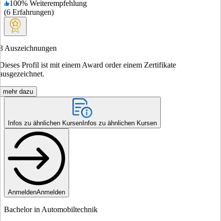
100
%
Weiterempfehlung
(
6
Erfahrungen
)
3
Auszeichnungen
Dieses Profil ist mit einem Award order einem Zertifikate
ausgezeichnet.
mehr dazu
Infos zu ähnlichen Kursen
Infos zu ähnlichen Kursen
Anmelden
Anmelden
Bachelor in Automobiltechnik