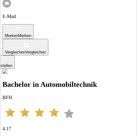
E-Mail
Merken
Merken
Vergleichen
Vergleichen
stellen
Bachelor in Automobiltechnik
BFH
4.17