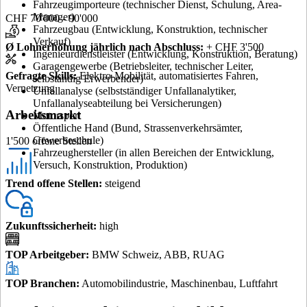
Fahrzeugimporteure (technischer Dienst, Schulung, Area-
Manager)
CHF 70'000 - 90'000
Fahrzeugbau (Entwicklung, Konstruktion, technischer
Verkauf)
Ø Lohnerhöhung jährlich nach Abschluss
:
+ CHF 3'500
Ingenieurdienstleister (Entwicklung, Konstruktion, Beratung)
Garagengewerbe (Betriebsleiter, technischer Leiter,
Gefragte Skills
:
Elektro-Mobilität, automatisiertes Fahren,
selbständig Erwerbender)
Vernetzung
Unfallanalyse (selbstständiger Unfallanalytiker,
Unfallanalyseabteilung bei Versicherungen)
Arbeitsmarkt
Motorsport
Öffentliche Hand (Bund, Strassenverkehrsämter,
Gewerbeschule)
1'500 offene Stellen
Fahrzeughersteller (in allen Bereichen der Entwicklung,
Versuch, Konstruktion, Produktion)
Trend offene Stellen
:
steigend
Zukunftssicherheit
:
high
TOP Arbeitgeber
:
BMW Schweiz, ABB, RUAG
TOP Branchen
:
Automobilindustrie, Maschinenbau, Luftfahrt