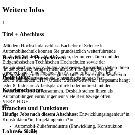
Weitere Infos
1
Titel + Abschluss
Mit dem Hochschulabschluss Bachelor of Science in
2
Automobiltechnik können Sie grundsätzlich weiterführende
Studiengänge der Fachhochschulen, der universitären und der
Berufsbild + Perspektiven
Eidgenössischen Technischen Hochschulen sowie der
Pädagogischen Hochschulen absolvieren. Ausserdem stehen Ihnen
In der Schweiz fertigen mehr als 250 Firmen hochwertige
entsprechende Studiengänge im Ausland offen. Dabei legt die
Automobilteile und erwirtschaften dabei einen Exportumsatz von
Karriere
aufnehmende Institution die Eintrittsbedingungen fest.
über 9 Milliarden CHF (Quelle: Strasse-Schweiz). Insgesamt hängt
jeder 8. Industrie-Arbeitsplatz direkt oder indirekt mit der
Karrierechancen
Automobilwirtschaft zusammen. Deshalb stehen Ihnen als
Automobilingenieurin/-ingenieur viele Berufswege offen.
VERY HIGH
Branchen und Funktionen
Häufige Jobs nach diesem Abschluss
:
Entwicklungsingenieur*in,
Konstrukteur*in, Projektingenieur*in
Automobil-Zulieferindustrie (Entwicklung, Konstruktion,
Lohn & Skills
Produktion)