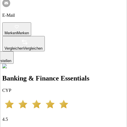
E-Mail
Merken
Merken
Vergleichen
Vergleichen
stellen
Banking & Finance Essentials
CYP
4.5