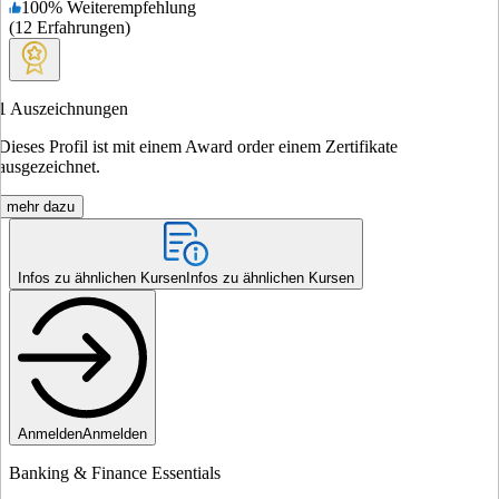
100
%
Weiterempfehlung
(
12
Erfahrungen
)
1
Auszeichnungen
Dieses Profil ist mit einem Award order einem Zertifikate
ausgezeichnet.
mehr dazu
Infos zu ähnlichen Kursen
Infos zu ähnlichen Kursen
Anmelden
Anmelden
Banking & Finance Essentials