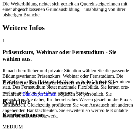
Die Weiterbildung richtet sich gezielt an Quereinsteiger:innen mit
einer abgeschlossenen Grundausbildung – unabhängig von ihrer
bisherigen Branche.
Weitere Infos
1
Präsenzkurs, Webinar oder Fernstudium - Sie
wählen aus.
Je nach beruflicher und privater Situation wählen Sie die passende
2
Bildungsvariante: Präsenzkurs, Webinar oder Fernstudium. Die
Präsenzkurse (vor Ort) und das Webinar finden zu festen Terminen
Erfahrene Bankexpert:innen unterrichten Sie
statt. Das Fernstudium bietet maximale Flexibilität. Sie lernen orts-
und zeitunabhängig in Ihrem eigenen Tempo.
Erfahrene
Bankexpert:innen
begleiten Sie persönlich. Sie
unterstützen Sie dabei, Ihr theoretisches Wissen gezielt in die Praxis
Karriere
umzusetzen. Gleichzeitig profitieren Sie vom Austausch mit anderen
angehenden Bankfachleuten. Sie erweitern so wertvolle Kontakte
Karrierechancen
für Ihr berufliches Netzwerk.
MEDIUM