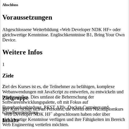
Abschluss
Voraussetzungen
Abgeschlossene Weiterbildung «Web Developer NDK HF» oder
gleichwertige Kenntnisse. Englischkenntnisse B1, Bring Your Own
Device.
Weitere Infos
1
Ziele
Ziel des Kurses ist es, die Teilnehmer zu befähigen, komplexe
2
Webanwendungen mit JavaScript zu entwerfen, zu entwickeln und
bereitzustellen. Dies umfasst die Beherrschung der
Zielgruppe
Softwareentwicklungspalette, oft mit Fokus auf
Datenbankanbindung, REST APIs, Docker-Container und
Der Kurs richtet sich an Personen, die bereits den Nachdiplomkurs
3
Cloudbereitstellung.
`Web Developer NDK HF` abgeschlossen haben oder über
gleichwertige Kenntnisse verfügen und ihre Fähigkeiten im Bereich
Inhalte
Web Engineering vertiefen möchten.