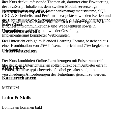
Der Kurs deckt umfassende Themen ab, darunter eine Erweiterung
4
der JavaScript-Inhalte aus dem zweiten Modul, serverseitige
Kommunikation und APIs, Datenbankmanagementsysteme, SQL
Berufliche Perspektive
(DQL), Sicherheits- und Performanceaspekte sowie den Betrieb und
die Bereitstellung von Webanwendungen in Docker-Containern und
Nach Abschluss des Kurses eröffnen sich Karrierewege als Web
5
in der Cloud.
Engineer in Kommunikations- und Webagenturen sowie in
Unternehmen, mit Aufgaben wie der Gestaltung und
Unterichtsmodell
Implementierung komplexer Weblösungen.
Der Unterricht erfolgt im Blended Learning Format, bestehend aus
6
einer Kombination von 25% Präsenzunterricht und 75% begleitetem
E-Learning.
Unterrichtszeiten
Der Kurs kombiniert Online-Lernsitzungen mit Präsenzunterricht.
Die genauen Unterrichtszeiten sollten direkt beim Anbieter erfragt
Karriere
werden, da diese typischerweise flexibel gestaltet sind, um
verschiedenen Anforderungen der Teilnehmer gerecht zu werden.
Karrierechancen
MEDIUM
Lohn & Skills
Lohndaten kommen bald