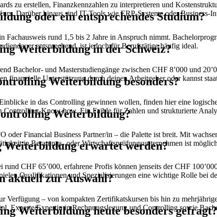
dards zu erstellen, Finanzkennzahlen zu interpretieren und Kostenstru
Kurs. Darüber hinaus sind IT-Tools wie ERP-Systeme oder Business-In
bildung oder ein entsprechendes Studium?
 Fachausweis rund 1,5 bis 2 Jahre in Anspruch nimmt. Bachelorprogramm
tudiendauer entsprechend, ist jedoch für Berufstätige häufig ideal.
ling Weiterbildung in der Schweiz?
rend Bachelor- und Masterstudiengänge zwischen CHF 8’000 und 20’00
en finanzielle Unterstützung durch deinen Arbeitgeber oder kannst staa
ontrolling Weiterbildung besonders?
e Einblicke in das Controlling gewinnen wollen, finden hier eine logis
 Controlling-Know-how. Ein Faible für Zahlen und strukturierte Analys
Controlling Weiterbildung?
 oder Financial Business Partner/in – die Palette ist breit. Mit wach
Tätigkeit in Beratungs- oder Wirtschaftsprüfungsunternehmen ist möglich
g Weiterbildung erwartet werden?
i rund CHF 65’000, erfahrene Profis können jenseits der CHF 100’000 
pielen Qualifikationen und Spezialisierungen eine wichtige Rolle bei d
n aktuell zur Auswahl?
zur Verfügung – von kompakten Zertifikatskursen bis hin zu mehrjährig
pl. Experte/Expertin in Rechnungslegung und Controlling sowie Bac
ling Weiterbildung heute besonders gefragt