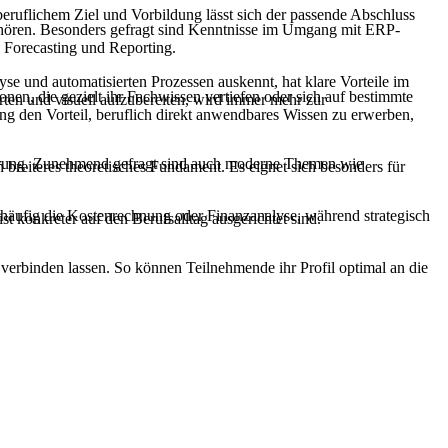
 beruflichem Ziel und Vorbildung lässt sich der passende Abschluss
gehören. Besonders gefragt sind Kenntnisse im Umgang mit ERP-
 Forecasting und Reporting.
yse und automatisierten Prozessen auskennt, hat klare Vorteile im
sonen, die gezielt ihr Fachwissen vertiefen oder sich auf bestimmte
ten und visuell aufzubereiten, wird immer mehr zur
ng den Vorteil, beruflich direkt anwendbares Wissen zu erwerben,
tierung. Zunehmend gefragt sind auch moderne Themen wie
 breiteres theoretisches Fundament. Es eignet sich besonders für
t häufig die Kostenrechnung oder Finanzanalyse, während strategisch
konkreter auf den Berufsalltag ausgerichtet sind.
verbinden lassen. So können Teilnehmende ihr Profil optimal an die