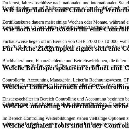
Du lernst, Jahresabschlüsse nach nationalen und internationalen Stan
Liquiditätsplanung und Risikomanagement stehen ebenfalls hoch im 
Wie lange dauert eine Controlling Weiter
Zertifikatskurse dauern meist einige Wochen oder Monate, während ein
zusätzlich über 1,5 bis 2 Jahre. Berufsbegleitend verlängert sich die S
Wie hoch sind die Kosten für eine Control
Fachausweise liegen oft im Bereich von CHF 5’000 bis 10’000, wäh
und 5’000. Je nach Anbieter und Abschluss erhältst du unter Umständ
Für welche Zielgruppen eignet sich eine C
Buchhalter/innen, Finanzfachleute und Betriebswirt/innen, die tiefer
Verantwortung für Budget und Finanzen tragen, profitieren enorm von
Welche Berufsperspektiven eröffnet eine 
Controller/in, Accounting Manager/in, Leiter/in Rechnungswesen, CFO
attraktive Karriereschritte in Unternehmen aller Grössen. Auch eine 
Welcher Lohn kann nach einer Controllin
Einstiegsgehälter im Bereich Controlling und Accounting beginnen be
Gehaltsniveau häufig höher aus als in kleineren Betrieben. Daneben s
Welche Controlling Weiterbildungen stehe
Im Bereich Controlling Weiterbildungen stehen vielfältige Optionen 
eidgenössische Fachausweis im Finanz- und Rechnungswesen, der Di
Welche digitalen Tools sind in der Control