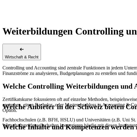
Weiterbildungen Controlling u
Wirtschaft & Recht
Controlling und Accounting sind zentrale Funktionen in jedem Unterne
Finanzströme zu analysieren, Budgetplanungen zu erstellen und fun
Welche Controlling Weiterbildungen und A
Zertifikatskurse fokussieren oft auf einzelne Methoden, beispielsw
anstreben, einen Bachelor- oder Masterabschluss in Accounting & 
Welche Anbieter in der Schweiz bieten Co
Option.
Fachhochschulen (z.B. BFH, HSLU) und Universitäten (z.B. Uni St. G
Wirtschaftsprüfgesellschaften kooperieren häufig mit diesen Institut
Welche Inhalte und Kompetenzen werden in