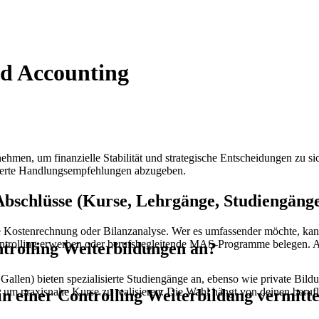
nd Accounting
hmen, um finanzielle Stabilität und strategische Entscheidungen zu sich
dierte Handlungsempfehlungen abzugeben.
bschlüsse (Kurse, Lehrgänge, Studiengänge 
eise Kostenrechnung oder Bilanzanalyse. Wer es umfassender möchte, 
Controlling erwerben oder berufsbegleitende MAS-Programme belegen.
ntrolling Weiterbildungen an?
allen) bieten spezialisierte Studiengänge an, ebenso wie private Bil
en, um praxisnahe Kurse zu realisieren. Die Wahl hängt von deinen beru
 einer Controlling Weiterbildung vermitte