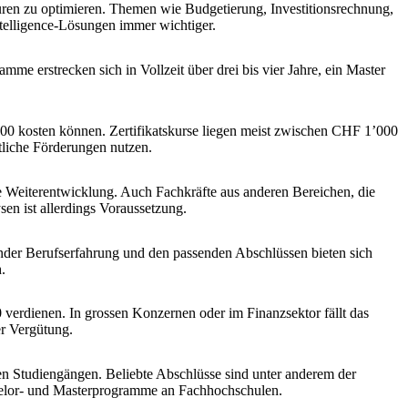
kturen zu optimieren. Themen wie Budgetierung, Investitionsrechnung,
telligence-Lösungen immer wichtiger.
e erstrecken sich in Vollzeit über drei bis vier Jahre, ein Master
0 kosten können. Zertifikatskurse liegen meist zwischen CHF 1’000
tliche Förderungen nutzen.
che Weiterentwicklung. Auch Fachkräfte aus anderen Bereichen, die
en ist allerdings Voraussetzung.
sender Berufserfahrung und den passenden Abschlüssen bieten sich
.
verdienen. In grossen Konzernen oder im Finanzsektor fällt das
er Vergütung.
en Studiengängen. Beliebte Abschlüsse sind unter anderem der
helor- und Masterprogramme an Fachhochschulen.
?