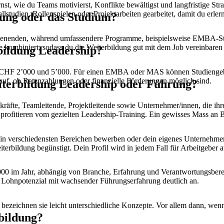
rnst, wie du Teams motivierst, Konflikte bewältigst und langfristige
studien, Rollenspielen oder Projektarbeiten gearbeitet, damit du erler
dung oder das Studium?
henenden, während umfassendere Programme, beispielsweise EMBA-Stu
 kombiniert, sodass du die Weiterbildung gut mit dem Job vereinbaren 
rbildung Leadership?
en CHF 2’000 und 5’000. Für einen EMBA oder MAS können Studiengeb
rauf, ob Ratenzahlungen oder finanzielle Förderungen möglich sind.
eiterbildung Leadership oder Führung?
skräfte, Teamleitende, Projektleitende sowie Unternehmer/innen, die 
profitieren vom gezielten Leadership-Training. Ein gewisses Mass an Be
n in verschiedensten Bereichen bewerben oder dein eigenes Unternehm
bildung begünstigt. Dein Profil wird in jedem Fall für Arbeitgeber at
00 im Jahr, abhängig von Branche, Erfahrung und Verantwortungsbereic
s Lohnpotenzial mit wachsender Führungserfahrung deutlich an.
bezeichnen sie leicht unterschiedliche Konzepte. Vor allem dann, we
rbildung?