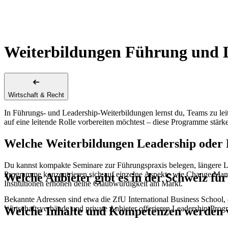
Weiterbildungen Führung und 
Wirtschaft & Recht
In Führungs- und Leadership-Weiterbildungen lernst du, Teams zu lei
auf eine leitende Rolle vorbereiten möchtest – diese Programme stär
Welche Weiterbildungen Leadership oder F
Du kannst kompakte Seminare zur Führungspraxis belegen, längere 
Programme konzentrieren sich auf einzelne Aspekte wie Change Mana
Welche Anbieter gibt es in der Schweiz fü
Institutionen erhöhen deine Glaubwürdigkeit am Markt.
Bekannte Adressen sind etwa die ZfU International Business School
Wirtschaftsverbände und private Anbieter offerieren Leadership-Pro
Welche Inhalte und Kompetenzen werden v