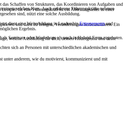
et das Schaffen von Strukturen, das Koordinieren von Aufgaben und
n von einem solchen Kurs. Auch erfahrene Führungskräfte nehmen
eispiel für eine Führungskraft ist ein Abteilungsleiter in einer
rgesehen sind, nützt eine solche Ausbildung.
etzt dient eine Weiterbildung in Leadership
Entrepreneurs
und
spirieren und dazu zu bringen, Veränderungen herbeizuführen. Ein
tmöglichen Ergebnis.
hl als Seminare oder Workshops als auch in Hybrid-Form angeboten.
läge, welche Ausbildung für dich, deinen Hintergrund und deine
chten sich an Personen mit unterschiedlichen akademischen und
st unter anderem, wie du motivierst, kommunizierst und mit