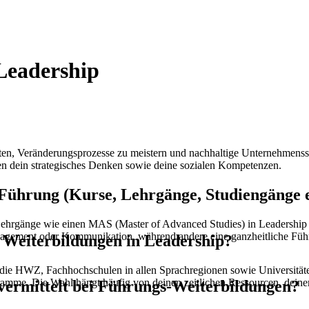
Leadership
ten, Veränderungsprozesse zu meistern und nachhaltige Unternehmensstr
ken dein strategisches Denken sowie deine sozialen Kompetenzen.
ührung (Kurse, Lehrgänge, Studiengänge et
Lehrgänge wie einen MAS (Master of Advanced Studies) in Leadership 
gement oder Kommunikation, während andere eine ganzheitliche Führun
r Weiterbildungen in Leadership?
, die HWZ, Fachhochschulen in allen Sprachregionen sowie Universit
gramme. Die Wahl hängt häufig von deinen zeitlichen Ressourcen, deine
ermittelt bei Führungs-Weiterbildungen?