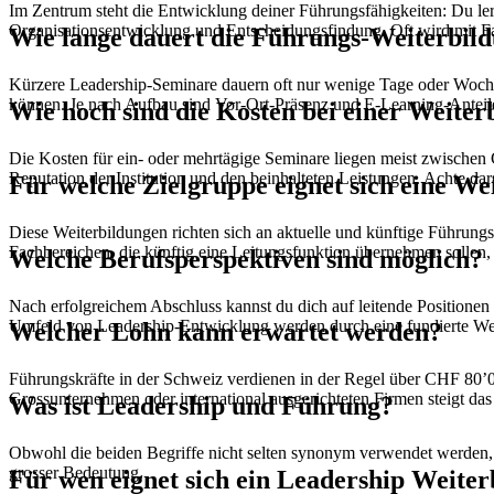
Im Zentrum steht die Entwicklung deiner Führungsfähigkeiten: Du le
Organisationsentwicklung und Entscheidungsfindung. Oft wird mit Fall
Wie lange dauert die Führungs-Weiterbil
Kürzere Leadership-Seminare dauern oft nur wenige Tage oder Woc
können. Je nach Aufbau sind Vor-Ort-Präsenz und E-Learning-Anteile
Wie hoch sind die Kosten bei einer Weite
Die Kosten für ein- oder mehrtägige Seminare liegen meist zwisch
Reputation der Institution und den beinhalteten Leistungen. Achte da
Für welche Zielgruppe eignet sich eine W
Diese Weiterbildungen richten sich an aktuelle und künftige Führung
Fachbereichen, die künftig eine Leitungsfunktion übernehmen sollen, 
Welche Berufsperspektiven sind möglich?
Nach erfolgreichem Abschluss kannst du dich auf leitende Positione
Umfeld von Leadership-Entwicklung werden durch eine fundierte Weiter
Welcher Lohn kann erwartet werden?
Führungskräfte in der Schweiz verdienen in der Regel über CHF 80’0
Grossunternehmen oder international ausgerichteten Firmen steigt da
Was ist Leadership und Führung?
Obwohl die beiden Begriffe nicht selten synonym verwendet werden, 
grosser Bedeutung.
Für wen eignet sich ein Leadership Weite