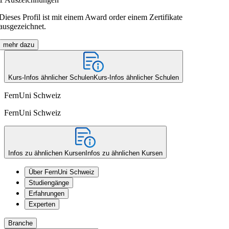
Dieses Profil ist mit einem Award order einem Zertifikate
ausgezeichnet.
mehr dazu
Kurs-Infos ähnlicher Schulen
Kurs-Infos ähnlicher Schulen
FernUni Schweiz
FernUni Schweiz
Infos zu ähnlichen Kursen
Infos zu ähnlichen Kursen
Über FernUni Schweiz
Studiengänge
Erfahrungen
Experten
Branche