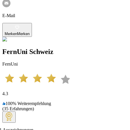
E-Mail
Merken
Merken
FernUni Schweiz
FernUni
4.3
100
%
Weiterempfehlung
(
35
Erfahrungen
)
1
Auszeichnungen