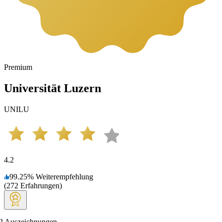
Premium
Universität Luzern
UNILU
4.2
99.25
%
Weiterempfehlung
(
272
Erfahrungen
)
2
Auszeichnungen