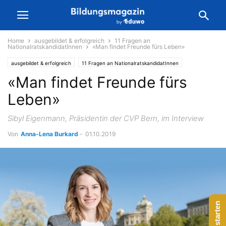
Home
ausgebildet & erfolgreich
11 Fragen an
NationalratskandidatInnen
«Man findet Freunde fürs Leben»
ausgebildet & erfolgreich
11 Fragen an NationalratskandidatInnen
«Man findet Freunde fürs
Leben»
Sibyl Eigenmann, Präsidentin der CVP Bern, im Interview
Von
Anna-Lena Burkard
-
01.10.2019