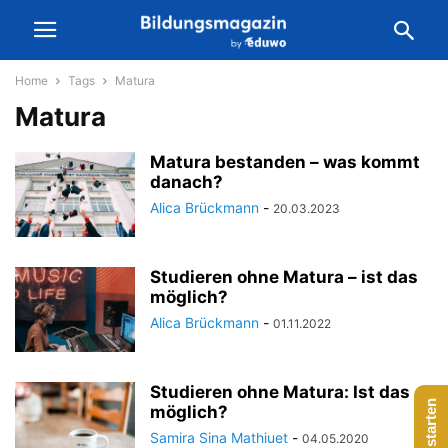
Home
Tags
Matura
Matura
Matura bestanden – was kommt
danach?
Alica Brückmann
-
20.03.2023
Studieren ohne Matura – ist das
möglich?
Alica Brückmann
-
01.11.2022
Studieren ohne Matura: Ist das
möglich?
Samira Sina Mathiuet
-
04.05.2020