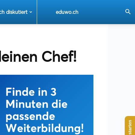
ch diskutiert
eduwo.ch
deinen Chef!