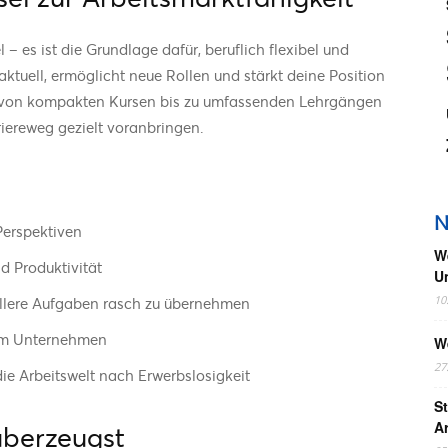
– es ist die Grundlage dafür, beruflich flexibel und
aktuell, ermöglicht neue Rollen und stärkt deine Position
 von kompakten Kursen bis zu umfassenden Lehrgängen
iereweg gezielt voranbringen.
N
Perspektiven
W
d Produktivität
U
10
ollere Aufgaben rasch zu übernehmen
 im Unternehmen
W
27
die Arbeitswelt nach Erwerbslosigkeit
St
A
überzeugst