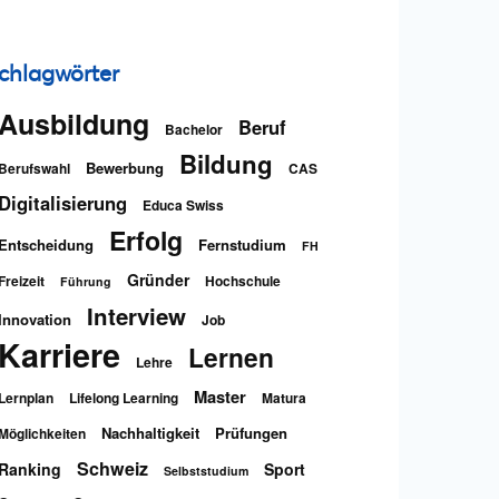
chlagwörter
Ausbildung
Beruf
Bachelor
Bildung
Bewerbung
Berufswahl
CAS
Digitalisierung
Educa Swiss
Erfolg
Entscheidung
Fernstudium
FH
Gründer
Freizeit
Hochschule
Führung
Interview
Innovation
Job
Karriere
Lernen
Lehre
Master
Lernplan
Lifelong Learning
Matura
Nachhaltigkeit
Prüfungen
Möglichkeiten
Schweiz
Ranking
Sport
Selbststudium