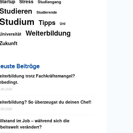
Startup
Stress
Studiengang
Studieren
Studierende
Studium
Tipps
Uni
Weiterbildung
Universität
Zukunft
euste Beiträge
eiterbildung trotz Fachkräftemangel?
nbedingt.
.06.2026
eiterbildung? So überzeugst du deinen Chef!
.05.2026
illstand im Job – während sich die
rbeitswelt verändert?