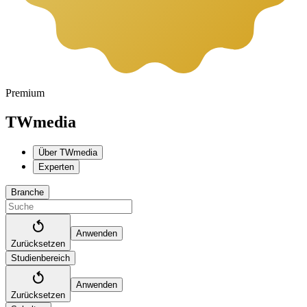
Premium
TWmedia
Über TWmedia
Experten
Branche
Anwenden
Zurücksetzen
Studienbereich
Anwenden
Zurücksetzen