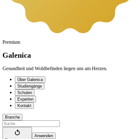
Premium
Galenica
Gesundheit und Wohlbefinden liegen uns am Herzen.
Über Galenica
Studiengänge
Schulen
Experten
Kontakt
Branche
Anwenden