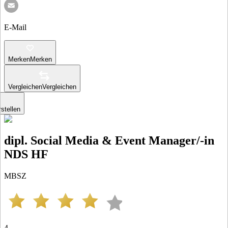
E-Mail
Merken
Merken
Vergleichen
Vergleichen
stellen
dipl. Social Media & Event Manager/-in
NDS HF
MBSZ
4