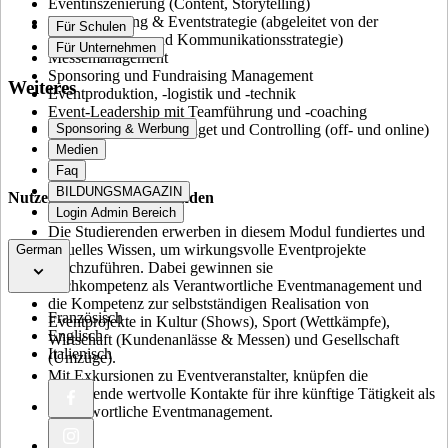
Eventinszenierung (Content, Storytelling)
Eventmarketing & Eventstrategie (abgeleitet von der
Für Schulen
Unternehmens- und Kommunikationsstrategie)
Für Unternehmen
Messemanagement
Sponsoring und Fundraising Management
Weiteres
Eventproduktion, -logistik und -technik
Event-Leadership mit Teamführung und -coaching
Rechte, Sicherheit, Budget und Controlling (off- und online)
Sponsoring & Werbung
Medien
Faq
BILDUNGSMAGAZIN
Nutzen für die Teilnehmenden
Login Admin Bereich
Die Studierenden erwerben in diesem Modul fundiertes und
aktuelles Wissen, um wirkungsvolle Eventprojekte
German
durchzuführen. Dabei gewinnen sie
Fachkompetenz als Verantwortliche Eventmanagement und
die Kompetenz zur selbstständigen Realisation von
Französisch
Eventprojekte in Kultur (Shows), Sport (Wettkämpfe),
Englisch
Wirtschaft (Kundenanlässe & Messen) und Gesellschaft
Italienisch
(Umzüge).
Mit Exkursionen zu Eventveranstalter, knüpfen die
Studierende wertvolle Kontakte für ihre künftige Tätigkeit als
Verantwortliche Eventmanagement.