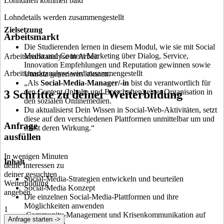
Lohndaten kommen bald
Lohndetails werden zusammengestellt
Zielsetzung
Arbeitsmarkt
Die Studierenden lernen in diesem Modul, wie sie mit Social
Media und Content Marketing über Dialog, Service,
Arbeitsmarktanalyse in Arbeit
Innovation Empfehlungen und Reputation gewinnen sowie
Arbeitsmarktanalyse wird zusammengestellt
Umsatz generieren können.
„Als
Social-Media-Manager/-in
bist du verantwortlich für
den Content (Inhalte und Botschaften) einer Organisation in
3 Schritte zu deiner Weiterbildung
den sozialen Onlinemedien.
Du aktualisierst Dein Wissen in Social-Web-Aktivitäten, setzt
diese auf den verschiedenen Plattformen unmittelbar um und
Anfrage
misst deren Wirkung.“
ausfüllen
In wenigen Minuten
Inhalt
deine Interessen zu
deiner gesuchten
Social-Media-Strategien entwickeln und beurteilen
Weiterbildung
Social-Media Konzept
angeben.
Die einzelnen Social-Media-Plattformen und ihre
Möglichkeiten anwenden
1
Community-Management und Krisenkommunikation auf
Anfrage starten ->
Social Media