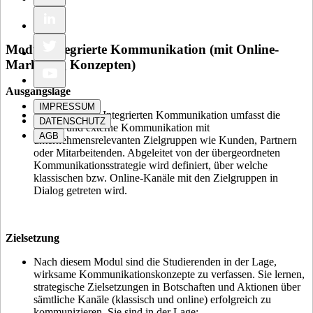
Modul Integrierte Kommunikation (mit Online-
Marketing Konzepten)
Ausgangslage
IMPRESSUM
Der Ansatz der Integrierten Kommunikation umfasst die
DATENSCHUTZ
interne und externe Kommunikation mit
AGB
unternehmensrelevanten Zielgruppen wie Kunden, Partnern
oder Mitarbeitenden. Abgeleitet von der übergeordneten
Kommunikationsstrategie wird definiert, über welche
klassischen bzw. Online-Kanäle mit den Zielgruppen in
Dialog getreten wird.
Zielsetzung
Nach diesem Modul sind die Studierenden in der Lage,
wirksame Kommunikationskonzepte zu verfassen. Sie lernen,
strategische Zielsetzungen in Botschaften und Aktionen über
sämtliche Kanäle (klassisch und online) erfolgreich zu
kommunizieren. Sie sind in der Lage: