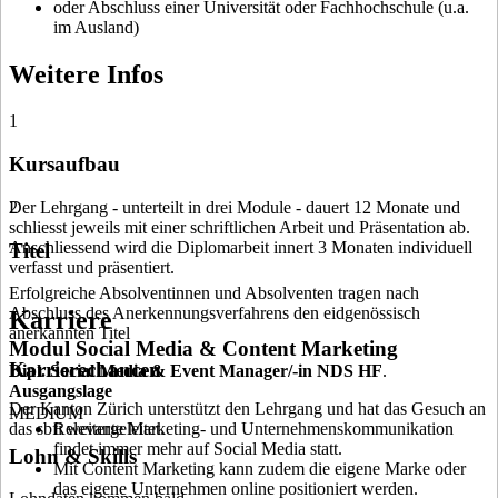
oder Abschluss einer Universität oder Fachhochschule (u.a.
im Ausland)
Weitere Infos
1
Kursaufbau
Der Lehrgang - unterteilt in drei Module - dauert 12 Monate und
2
schliesst jeweils mit einer schriftlichen Arbeit und Präsentation ab.
Anschliessend wird die Diplomarbeit innert 3 Monaten individuell
Titel
verfasst und präsentiert.
Erfolgreiche Absolventinnen und Absolventen tragen nach
Abschluss des Anerkennungsverfahrens den eidgenössisch
Karriere
anerkannten Titel
Modul Social Media & Content Marketing
Karrierechancen
Dipl. Social Media & Event Manager/-in NDS HF
.
Ausgangslage
Der Kanton Zürich unterstützt den Lehrgang und hat das Gesuch an
MEDIUM
das sbfi weitergeleitet.
Relevante Marketing- und Unternehmenskommunikation
findet immer mehr auf Social Media statt.
Lohn & Skills
Mit Content Marketing kann zudem die eigene Marke oder
das eigene Unternehmen online positioniert werden.