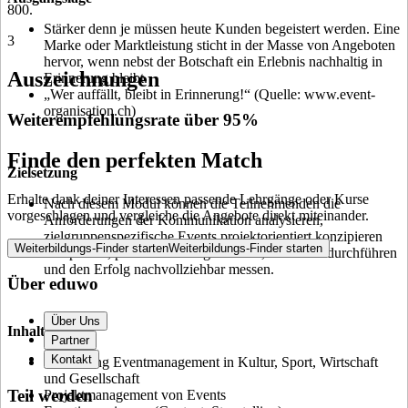
800.
Stärker denn je müssen heute Kunden begeistert werden. Eine
3
Marke oder Marktleistung sticht in der Masse von Angeboten
hervor, wenn nebst der Botschaft ein Erlebnis nachhaltig in
Auszeichnungen
Erinnerung bleibt.
„Wer auffällt, bleibt in Erinnerung!“ (Quelle: www.event-
organisation.ch)
Weiterempfehlungsrate über 95%
Finde den perfekten Match
Zielsetzung
Erhalte dank deiner Interessen passende Lehrgänge oder Kurse
Nach diesem Modul können die Teilnehmenden die
vorgeschlagen und vergleiche die Angebote direkt miteinander.
Anforderungen der Kommunikation analysieren,
zielgruppenspezifische Events projektorientiert konzipieren
Weiterbildungs-Finder starten
Weiterbildungs-Finder starten
und planen, professionell organisieren, effektvoll durchführen
und den Erfolg nachvollziehbar messen.
Über eduwo
Über Uns
Inhalt
Partner
Kontakt
Einführung Eventmanagement in Kultur, Sport, Wirtschaft
und Gesellschaft
Teil werden
Projektmanagement von Events