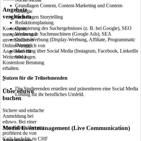
Grundlagen Content, Content-Marketing und Content-
Angebote
Strategie
vergleichen
Grundlagen Storytelling
Redaktionsplanung
Optimierung des Suchergebnisses (z. B. bei Google), SEO
Kostenloser,
Werbung in Suchmaschinen (Google Ads), SEA
transparenter und
Online-Werbung (Display-Werbung, Affiliate, Programmatic
unverbindlicher
Buying)
Online-Vergleich von
Marketing über Social Media (Instagram, Facebook, LinkedIn
Angeboten für
usw.)
Weiterbildungen.
Kostenlose Beratung
erhalten.
Nutzen für die Teilnehmenden
2
Die Studierenden erstellen und präsentieren eine Social Media
Über eduwo
Lösung für ihr berufliches Umfeld.
buchen
Sichere und einfache
Anmeldung bei
eduwo. Bei einer
Anmeldung über uns
Modul Eventmanagement (Live Communication)
profitierst du von
Cash-back bis zu CHF
Ausgangslage