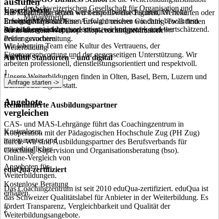
ausfüllen
der Schweizerischen Gesellschaft für Organisation und
Unsere Werte
Das Coachingzentrum weist eine überdurchschnittlich hohe
Als Instrumente setzen wir beispielsweise Figuren, Wertekarten oder
Management.
Erfolgsquote aus. Diesen Erfolg erreichen wir dank bewährtem
In wenigen Minuten
Emotion Maps ein. Eine Auswahl unserer Coaching-Tools finden
Wir sind entwicklungsorientiert, wirkungsstark und wertschätzend.
Ausbildungskonzept und intensiver und professioneller
deine Interessen zu
Sie in unserem Webshop: shop.coachingzentrum.ch
Prüfungsvorbereitung.
deiner gesuchten
Wir leben im Team eine Kultur des Vertrauens, der
Weiterbildung
Eigenverantwortung und der gegenseitigen Unterstützung. Wir
angeben.
An fünf Standorten – und digital
arbeiten professionell, dienstleistungsorientiert und respektvoll.
1
Unsere Weiterbildungen finden in Olten, Basel, Bern, Luzern und
Anfrage starten ->
Zürich oder digital statt.
Angebote
Renommierte Ausbildungspartner
vergleichen
CAS- und MAS-Lehrgänge führt das Coachingzentrum in
Kostenloser,
Kooperation mit der Pädagogischen Hochschule Zug (PH Zug)
transparenter und
durch. Wir sind Ausbildungspartner des Berufsverbands für
unverbindlicher
Coaching, Supervision und Organisationsberatung (bso).
Online-Vergleich von
Angeboten für
eduQua-zertifiziert
Weiterbildungen.
Kostenlose Beratung
Das Coachingzentrum ist seit 2010 eduQua-zertifiziert. eduQua ist
erhalten.
das Schweizer Qualitätslabel für Anbieter in der Weiterbildung. Es
fördert Transparenz, Vergleichbarkeit und Qualität der
2
Weiterbildungsangebote.