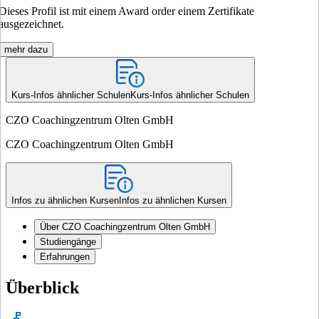
Dieses Profil ist mit einem Award order einem Zertifikate
ausgezeichnet.
mehr dazu
Kurs-Infos ähnlicher Schulen
Kurs-Infos ähnlicher Schulen
CZO Coachingzentrum Olten GmbH
CZO Coachingzentrum Olten GmbH
Infos zu ähnlichen Kursen
Infos zu ähnlichen Kursen
Über CZO Coachingzentrum Olten GmbH
Studiengänge
Erfahrungen
Überblick