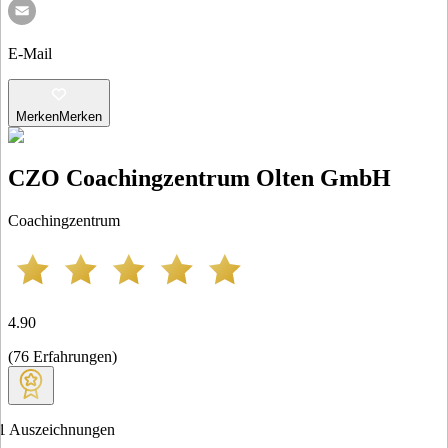
E-Mail
Merken
Merken
CZO Coachingzentrum Olten GmbH
Coachingzentrum
4.90
(
76
Erfahrungen
)
1
Auszeichnungen