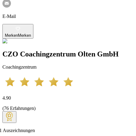
E-Mail
Merken
Merken
CZO Coachingzentrum Olten GmbH
Coachingzentrum
4.90
(
76
Erfahrungen
)
1
Auszeichnungen