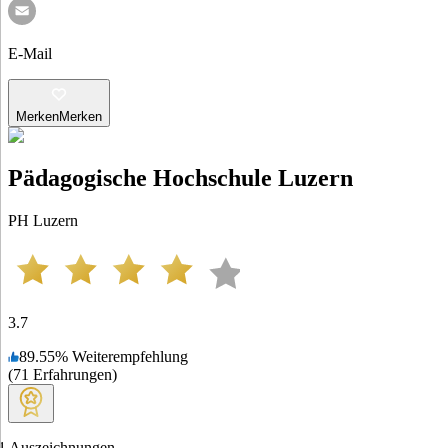
E-Mail
Merken
Merken
Pädagogische Hochschule Luzern
PH Luzern
3.7
89.55
%
Weiterempfehlung
(
71
Erfahrungen
)
1
Auszeichnungen