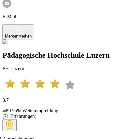
E-Mail
Merken
Merken
Pädagogische Hochschule Luzern
PH Luzern
3.7
89.55
%
Weiterempfehlung
(
71
Erfahrungen
)
1
Auszeichnungen