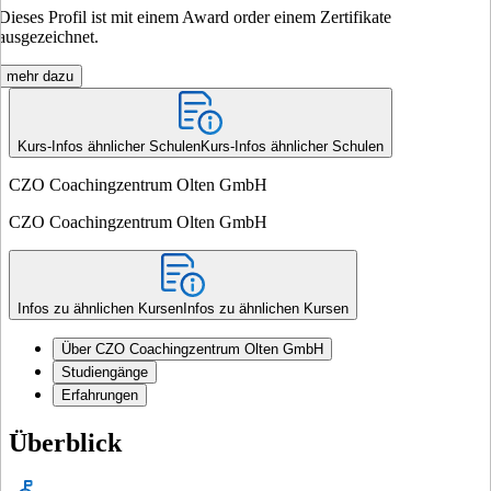
Dieses Profil ist mit einem Award order einem Zertifikate
ausgezeichnet.
mehr dazu
Kurs-Infos ähnlicher Schulen
Kurs-Infos ähnlicher Schulen
CZO Coachingzentrum Olten GmbH
CZO Coachingzentrum Olten GmbH
Infos zu ähnlichen Kursen
Infos zu ähnlichen Kursen
Über CZO Coachingzentrum Olten GmbH
Studiengänge
Erfahrungen
Überblick