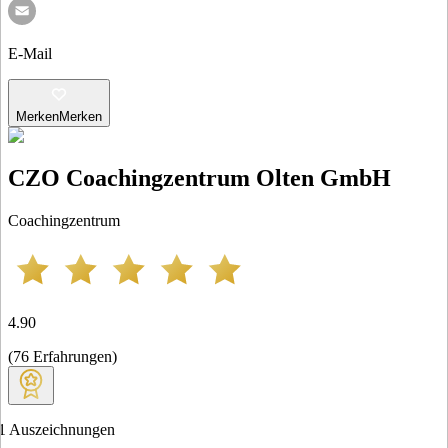
E-Mail
Merken
Merken
CZO Coachingzentrum Olten GmbH
Coachingzentrum
4.90
(
76
Erfahrungen
)
1
Auszeichnungen