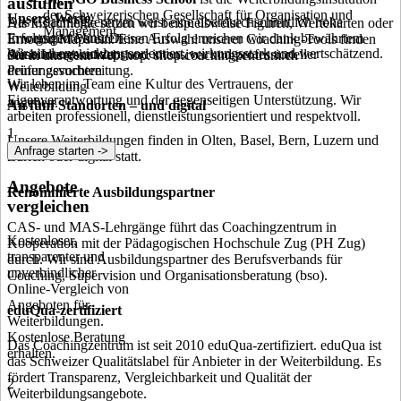
ausfüllen
der Schweizerischen Gesellschaft für Organisation und
Unsere Werte
Das Coachingzentrum weist eine überdurchschnittlich hohe
Als Instrumente setzen wir beispielsweise Figuren, Wertekarten oder
Management.
Erfolgsquote aus. Diesen Erfolg erreichen wir dank bewährtem
In wenigen Minuten
Emotion Maps ein. Eine Auswahl unserer Coaching-Tools finden
Wir sind entwicklungsorientiert, wirkungsstark und wertschätzend.
Ausbildungskonzept und intensiver und professioneller
deine Interessen zu
Sie in unserem Webshop: shop.coachingzentrum.ch
Prüfungsvorbereitung.
deiner gesuchten
Wir leben im Team eine Kultur des Vertrauens, der
Weiterbildung
Eigenverantwortung und der gegenseitigen Unterstützung. Wir
angeben.
An fünf Standorten – und digital
arbeiten professionell, dienstleistungsorientiert und respektvoll.
1
Unsere Weiterbildungen finden in Olten, Basel, Bern, Luzern und
Anfrage starten ->
Zürich oder digital statt.
Angebote
Renommierte Ausbildungspartner
vergleichen
CAS- und MAS-Lehrgänge führt das Coachingzentrum in
Kostenloser,
Kooperation mit der Pädagogischen Hochschule Zug (PH Zug)
transparenter und
durch. Wir sind Ausbildungspartner des Berufsverbands für
unverbindlicher
Coaching, Supervision und Organisationsberatung (bso).
Online-Vergleich von
Angeboten für
eduQua-zertifiziert
Weiterbildungen.
Kostenlose Beratung
Das Coachingzentrum ist seit 2010 eduQua-zertifiziert. eduQua ist
erhalten.
das Schweizer Qualitätslabel für Anbieter in der Weiterbildung. Es
fördert Transparenz, Vergleichbarkeit und Qualität der
2
Weiterbildungsangebote.