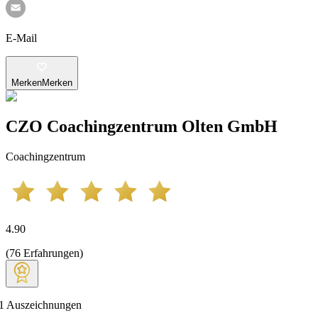
E-Mail
Merken
Merken
CZO Coachingzentrum Olten GmbH
Coachingzentrum
4.90
(
76
Erfahrungen
)
1
Auszeichnungen