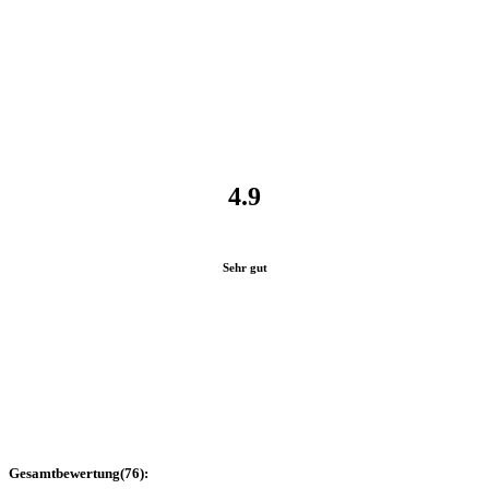
4.9
Sehr gut
Gesamtbewertung
(
76
):