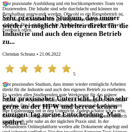
Sehr praxisnahe Ausbildung und ein hochkompetentes Team von
Dozierenden. Die Inhalte sind sehr durchdacht und können im
Berufsalltag angewandt werden. Obwohl es ein Riesenbetrieb ist,
Sehr praxisnahes Studium, dass immer
fühlt man sich trotzdem sehr gut aufgehoben und persönlich
wieder ermöglicht Arbeiten direkt für die
abgeholt. Die Leitung ist nicht "abgehoben" und jederzeit für ein
Feedback offen.
Industrie und auch den eigenen Betrieb
zu...
Christian Schranz • 21.06.2022
5
Sehr praxisnahes Studium, dass immer wieder ermöglicht Arbeiten
direkt für die Industrie und auch den eigenen Betrieb zu erarbeiten.
Es werden allen Studierenden gute Werkzeuge für das spätere
Sehr praxisnaher Unterricht. Ich bin sehr
Führen von Projekten, Teams oder auch Abteilungen in die Hände
gerne an der HFW und bereue keinen
gegeben. Die Lehrer sind sehr motiviert, praxisnahe und bringen
Ihre Erfahrungen mit in den Unterricht. Zudem schätze ich es sehr,
einzigen Tag meine Entscheidung. Man
dass Sie das «Lehrersein» im Nebenerwerb ausführen und dadurch
spührt...
immer noch sehr nahe an der täglichen Praxis sind. In der
vorhandenen Onlineplattform werden alle Dokumente abgelegt und
sind jederzeit verfügbar. Vor den jeweiligen Semester Tests können