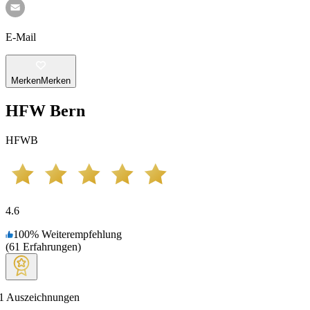
E-Mail
Merken
Merken
HFW Bern
HFWB
4.6
100
%
Weiterempfehlung
(
61
Erfahrungen
)
1
Auszeichnungen