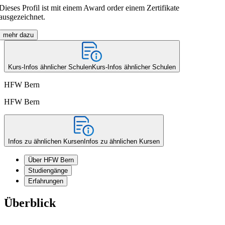
Dieses Profil ist mit einem Award order einem Zertifikate
ausgezeichnet.
mehr dazu
Kurs-Infos ähnlicher Schulen
Kurs-Infos ähnlicher Schulen
HFW Bern
HFW Bern
Infos zu ähnlichen Kursen
Infos zu ähnlichen Kursen
Über HFW Bern
Studiengänge
Erfahrungen
Überblick