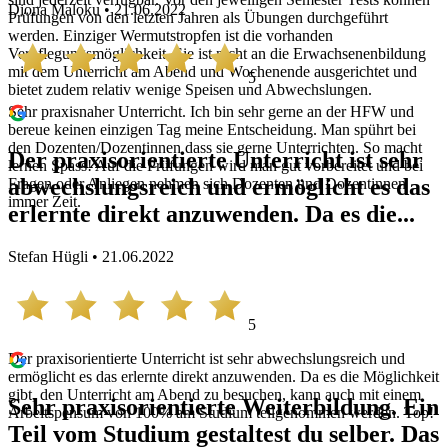
Diona Maloku • 21.06.2022
Prüfungen von den letzten Jahren als Übungen durchgeführt
werden. Einziger Wermutstropfen ist die vorhanden
Verpflegungsmöglichkeit. Sie ist nicht an die Erwachsenenbildung
mit dem Unterricht am Abend und Wochenende ausgerichtet und
5
bietet zudem relativ wenige Speisen und Abwechslungen.
Sehr praxisnaher Unterricht. Ich bin sehr gerne an der HFW und
bereue keinen einzigen Tag meine Entscheidung. Man spührt bei
den Dozenten/Dozentinnen dass sie gerne Unterrichten. So macht
Der praxisorientierte Unterricht ist sehr
lernen Spass! Auf die Prüfungen wird man gut vorbereitet und bei
abwechslungsreich und ermöglicht es das
Fragen oder Anliegen nehmen sich Dozenten und Dozentinnen
immer Zeit.
erlernte direkt anzuwenden. Da es die...
Stefan Hügli • 21.06.2022
5
Der praxisorientierte Unterricht ist sehr abwechslungsreich und
ermöglicht es das erlernte direkt anzuwenden. Da es die Möglichkeit
gibt, den Unterricht am Abend zu besuchen, kann auch mit einem
Sehr praxisorientierte Weiterbildung. Ein
Arbeitspensum von 100% am Studium teilgenommen werden. Top!
Teil vom Studium gestaltest du selber. Das