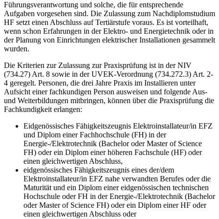
Führungsverantwortung und solche, die für entsprechende
Aufgaben vorgesehen sind. Die Zulassung zum Nachdiplomstudium
HF setzt einen Abschluss auf Tertiärstufe voraus. Es ist vorteilhaft,
wenn schon Erfahrungen in der Elektro- und Energietechnik oder in
der Planung von Einrichtungen elektrischer Installationen gesammelt
wurden.
Die Kriterien zur Zulassung zur Praxisprüfung ist in der NIV
(734.27) Art. 8 sowie in der UVEK-Verordnung (734.272.3) Art. 2-
4 geregelt. Personen, die drei Jahre Praxis im Installieren unter
Aufsicht einer fachkundigen Person ausweisen und folgende Aus-
und Weiterbildungen mitbringen, können über die Praxisprüfung die
Fachkundigkeit erlangen:
Eidgenössisches Fähigkeitszeugnis Elektroinstallateur/in EFZ
und Diplom einer Fachhochschule (FH) in der
Energie-/Elektrotechnik (Bachelor oder Master of Science
FH) oder ein Diplom einer höheren Fachschule (HF) oder
einen gleichwertigen Abschluss,
eidgenössisches Fähigkeitszeugnis eines der/dem
Elektroinstallateur/in EFZ nahe verwandten Berufes oder die
Maturität und ein Diplom einer eidgenössischen technischen
Hochschule oder FH in der Energie-/Elektrotechnik (Bachelor
oder Master of Science FH) oder ein Diplom einer HF oder
einen gleichwertigen Abschluss oder