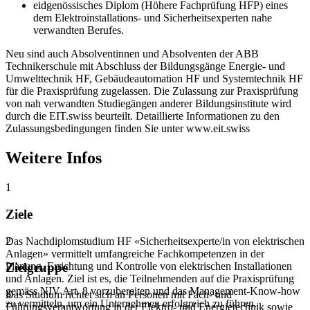
eidgenössisches Diplom (Höhere Fachprüfung HFP) eines
dem Elektroinstallations- und Sicherheitsexperten nahe
verwandten Berufes.
Neu sind auch Absolventinnen und Absolventen der ABB
Technikerschule mit Abschluss der Bildungsgänge Energie- und
Umwelttechnik HF, Gebäudeautomation HF und Systemtechnik HF
für die Praxisprüfung zugelassen. Die Zulassung zur Praxisprüfung
von nah verwandten Studiegängen anderer Bildungsinstitute wird
durch die EIT.swiss beurteilt. Detaillierte Informationen zu den
Zulassungsbedingungen finden Sie unter www.eit.swiss
Weitere Infos
1
Ziele
Das Nachdiplomstudium HF «Sicherheitsexperte/in von elektrischen
2
Anlagen» vermittelt umfangreiche Fachkompetenzen in der
Planung, Errichtung und Kontrolle von elektrischen Installationen
Zielgruppe
und Anlagen. Ziel ist es, die Teilnehmenden auf die Praxisprüfung
gemäss NIV Art. 8 vorzubereiten und das Management-Know-how
Das Studium richtet sich an Personen mit Fach- und
3
zu vermitteln, um ein Unternehmen erfolgreich zu führen.
Führungsverantwortung in der Elektro- und Energietechnik sowie