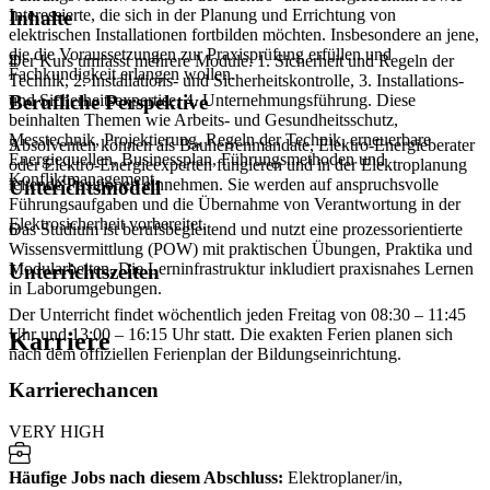
Interessierte, die sich in der Planung und Errichtung von
Inhalte
elektrischen Installationen fortbilden möchten. Insbesondere an jene,
die die Voraussetzungen zur Praxisprüfung erfüllen und
Der Kurs umfasst mehrere Module: 1. Sicherheit und Regeln der
4
Fachkundigkeit erlangen wollen.
Technik, 2. Installations- und Sicherheitskontrolle, 3. Installations-
und Sicherheitsexpertise, 4. Unternehmungsführung. Diese
Berufliche Perspektive
beinhalten Themen wie Arbeits- und Gesundheitsschutz,
Messtechnik, Projektierung, Regeln der Technik, erneuerbare
Absolventen können als Bauherrenmandate, Elektro-Energieberater
5
Energiequellen, Businessplan, Führungsmethoden und
oder Elektro-Energieexperten fungieren und in der Elektroplanung
Konfliktmanagement.
leitende Positionen einnehmen. Sie werden auf anspruchsvolle
Unterichtsmodell
Führungsaufgaben und die Übernahme von Verantwortung in der
Elektrosicherheit vorbereitet.
Das Studium ist berufsbegleitend und nutzt eine prozessorientierte
6
Wissensvermittlung (POW) mit praktischen Übungen, Praktika und
Modularbeiten. Die Lerninfrastruktur inkludiert praxisnahes Lernen
Unterrichtszeiten
in Laborumgebungen.
Der Unterricht findet wöchentlich jeden Freitag von 08:30 – 11:45
Uhr und 13:00 – 16:15 Uhr statt. Die exakten Ferien planen sich
Karriere
nach dem offiziellen Ferienplan der Bildungseinrichtung.
Karrierechancen
VERY HIGH
Häufige Jobs nach diesem Abschluss
:
Elektroplaner/in,