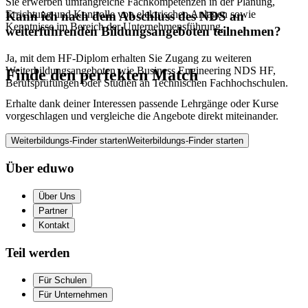
Sie erwerben umfangreiche Fachkompetenzen in der Planung,
Errichtung und Kontrolle von elektrischen Anlagen sowie
Kann ich nach dem Abschluss des NDS an
Kenntnisse im Bereich der Unternehmensführung.
weiterführenden Bildungsangeboten teilnehmen?
Ja, mit dem HF-Diplom erhalten Sie Zugang zu weiteren
Weiterbildungsangeboten wie Business Engineering NDS HF,
Finde den perfekten Match
Berufsprüfungen oder Studien an Technischen Fachhochschulen.
Erhalte dank deiner Interessen passende Lehrgänge oder Kurse
vorgeschlagen und vergleiche die Angebote direkt miteinander.
Weiterbildungs-Finder starten
Weiterbildungs-Finder starten
Über eduwo
Über Uns
Partner
Kontakt
Teil werden
Für Schulen
Für Unternehmen