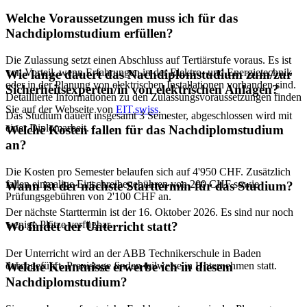
Welche Voraussetzungen muss ich für das
Nachdiplomstudium erfüllen?
Die Zulassung setzt einen Abschluss auf Tertiärstufe voraus. Es ist
von Vorteil, wenn Erfahrungen in der Elektro- und Energietechnik
Wie lange dauert das Nachdiplomstudium zum/zur
oder in der Planung von elektrischen Installationen vorhanden sind.
Sicherheitsexperten/in von elektrischen Anlagen?
Detaillierte Informationen zu den Zulassungsvoraussetzungen finden
Sie auf der Webseite von
EIT.swiss
.
Das Studium dauert insgesamt 3 Semester, abgeschlossen wird mit
einer Diplomarbeit.
Welche Kosten fallen für das Nachdiplomstudium
an?
Die Kosten pro Semester belaufen sich auf 4'950 CHF. Zusätzlich
fallen einmalige Einschreibegebühren von 200 CHF sowie
Wann ist der nächste Starttermin für das Studium?
Prüfungsgebühren von 2'100 CHF an.
Der nächste Starttermin ist der 16. Oktober 2026. Es sind nur noch
wenige Plätze verfügbar.
Wo findet der Unterricht statt?
Der Unterricht wird an der ABB Technikerschule in Baden
durchgeführt. Praxistage finden teilweise in Unternehmen statt.
Welche Kenntnisse erwerbe ich in diesem
Nachdiplomstudium?