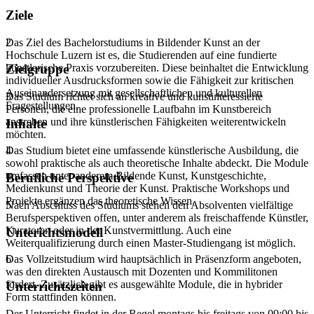
Ziele
Das Ziel des Bachelorstudiums in Bildender Kunst an der
2
Hochschule Luzern ist es, die Studierenden auf eine fundierte
künstlerische Praxis vorzubereiten. Diese beinhaltet die Entwicklung
Zielgruppe
individueller Ausdrucksformen sowie die Fähigkeit zur kritischen
Auseinandersetzung mit gesellschaftlichen und kulturellen
Das Studium richtet sich an kreative und kunstinteressierte
3
Fragestellungen.
Personen, die eine professionelle Laufbahn im Kunstbereich
anstreben und ihre künstlerischen Fähigkeiten weiterentwickeln
Inhalte
möchten.
Das Studium bietet eine umfassende künstlerische Ausbildung, die
4
sowohl praktische als auch theoretische Inhalte abdeckt. Die Module
umfassen unter anderem Bildende Kunst, Kunstgeschichte,
Berufliche Perspektive
Medienkunst und Theorie der Kunst. Praktische Workshops und
Projekte ergänzen das theoretische Wissen.
Nach Abschluss des Studiums stehen den Absolventen vielfältige
5
Berufsperspektiven offen, unter anderem als freischaffende Künstler,
Kuratoren oder in der Kunstvermittlung. Auch eine
Unterichtsmodell
Weiterqualifizierung durch einen Master-Studiengang ist möglich.
Das Vollzeitstudium wird hauptsächlich in Präsenzform angeboten,
6
was den direkten Austausch mit Dozenten und Kommilitonen
fördert. Zusätzlich gibt es ausgewählte Module, die in hybrider
Unterrichtszeiten
Form stattfinden können.
Der Unterricht findet in der Regel montags bis freitags von 09:00 bis