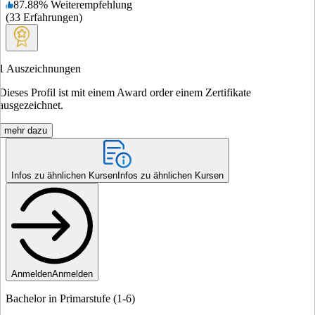
87.88
%
Weiterempfehlung
(
33
Erfahrungen
)
1
Auszeichnungen
Dieses Profil ist mit einem Award order einem Zertifikate
ausgezeichnet.
mehr dazu
Infos zu ähnlichen Kursen
Infos zu ähnlichen Kursen
Anmelden
Anmelden
Bachelor in Primarstufe (1-6)