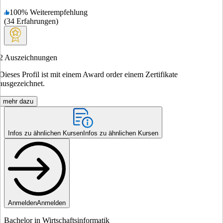
100
%
Weiterempfehlung
(
34
Erfahrungen
)
2
Auszeichnungen
Dieses Profil ist mit einem Award order einem Zertifikate
ausgezeichnet.
mehr dazu
Infos zu ähnlichen Kursen
Infos zu ähnlichen Kursen
Anmelden
Anmelden
Bachelor in Wirtschaftsinformatik