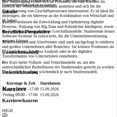
entwickeln und zu optimieren sowie Daten kompetent im
Der Studiengang richtet sich an Personen, die eine Karriere im
3
Unternehmenskontext zu nutzen.
Bereich der Wirtschaftsinformatik anstreben und sich für die
Digitalisierung von Geschäftsprozessen interessieren. Er ist ideal für
Inhalte
diejenigen, die ein Interesse an der Kombination von Wirtschaft und
IT haben.
Themen umfassen die Entwicklung und Optimierung digitaler
4
Prozesse, Nutzung von Big Data und Künstlicher Intelligenz, sowie
die Gestaltung datengestützter Geschäftsmodelle. Studierende lernen
Berufliche Perspektive
Software-Systeme zu entwickeln, die die Unternehmensleistung
steigern können.
Absolventinnen und Absolventen sind stark nachgefragt in mittleren
5
und großen Unternehmen aller Branchen. Sie können Positionen als
IT-Consultants, Business Analysts oder in der digitalen
Unterichtsmodell
Transformation von Unternehmen einnehmen.
Der Kurs bietet Vollzeit- und Teilzeitmodelle an, um den
6
unterschiedlichen Bedürfnissen der Studierenden gerecht zu werden.
Der Unterricht erfolgt wöchentlich je nach Studienmodell.
Unterrichtszeiten
Kurstage & Zeit
Startdatum
Karriere
Montag 09:00 - 17:00
15.09.2026
Freitag 09:00 - 17:00
15.09.2026
Karrierechancen
HIGH