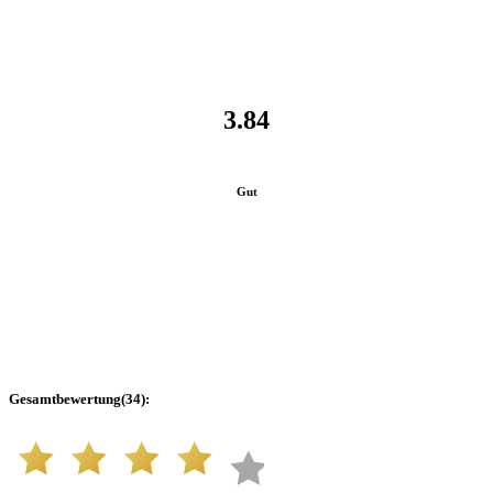
3.84
Gut
Gesamtbewertung
(
34
):