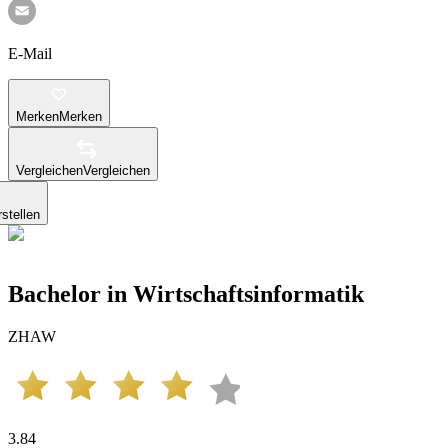
E-Mail
Merken
Merken
Vergleichen
Vergleichen
stellen
Bachelor in Wirtschaftsinformatik
ZHAW
3.84