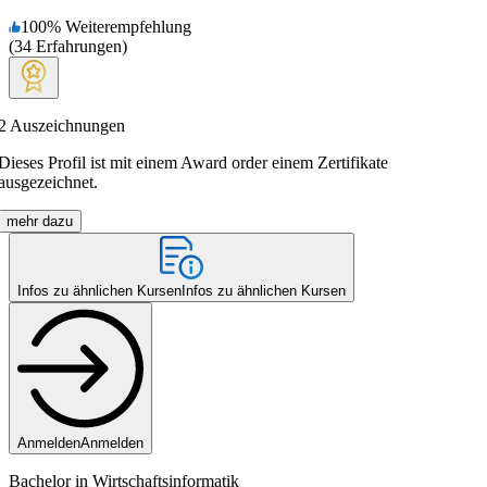
100
%
Weiterempfehlung
(
34
Erfahrungen
)
2
Auszeichnungen
Dieses Profil ist mit einem Award order einem Zertifikate
ausgezeichnet.
mehr dazu
Infos zu ähnlichen Kursen
Infos zu ähnlichen Kursen
Anmelden
Anmelden
Bachelor in Wirtschaftsinformatik