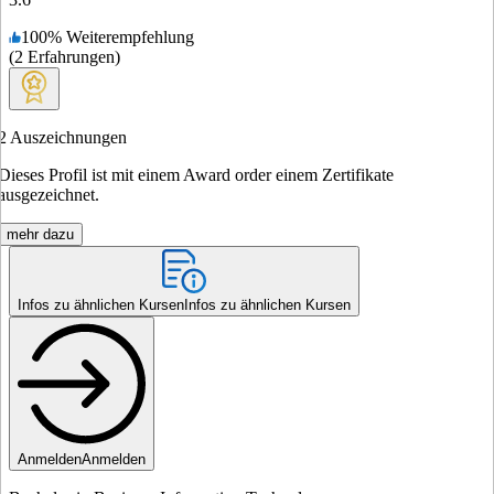
100
%
Weiterempfehlung
(
2
Erfahrungen
)
2
Auszeichnungen
Dieses Profil ist mit einem Award order einem Zertifikate
ausgezeichnet.
mehr dazu
Infos zu ähnlichen Kursen
Infos zu ähnlichen Kursen
Anmelden
Anmelden