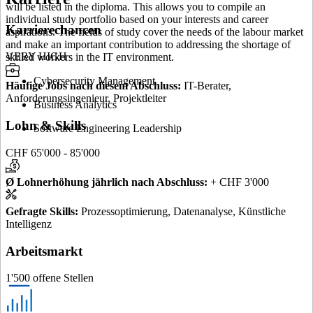
will be listed in the diploma. This allows you to compile an
individual study portfolio based on your interests and career
Karrierechancen
aspirations. The fields of study cover the needs of the labour market
and make an important contribution to addressing the shortage of
VERY HIGH
skilled workers in the IT environment.
Cybersecurity Management
Häufige Jobs nach diesem Abschluss
:
IT-Berater,
Anforderungsingenieur, Projektleiter
Business Analytics
Lohn & Skills
Software Engineering Leadership
CHF 65'000 - 85'000
Ø Lohnerhöhung jährlich nach Abschluss
:
+ CHF 3'000
Gefragte Skills
:
Prozessoptimierung, Datenanalyse, Künstliche
Intelligenz
Arbeitsmarkt
1'500 offene Stellen