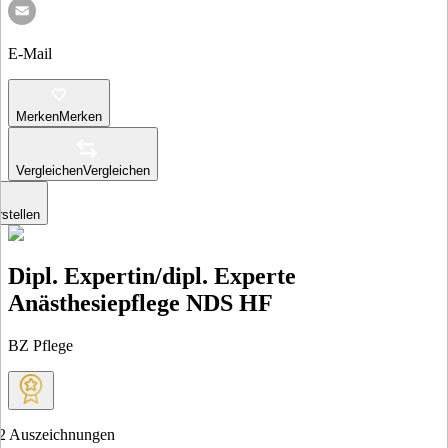
E-Mail
Merken
Merken
Vergleichen
Vergleichen
stellen
Dipl. Expertin/dipl. Experte
Anästhesiepflege NDS HF
BZ Pflege
2
Auszeichnungen