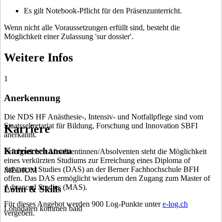
Es gilt Notebook-Pflicht für den Präsenzunterricht.
Wenn nicht alle Voraussetzungen erfüllt sind, besteht die
Möglichkeit einer Zulassung 'sur dossier'.
Weitere Infos
1
Anerkennung
Die NDS HF Anästhesie-, Intensiv- und Notfallpflege sind vom
Staatssekretariat für Bildung, Forschung und Innovation SBFI
Karriere
anerkannt.
Karrierechancen
Erfolgreichen Absolventinnen/Absolventen steht die Möglichkeit
eines verkürzten Studiums zur Erreichung eines Diploma of
Advanced Studies (DAS) an der Berner Fachhochschule BFH
MEDIUM
offen. Das DAS ermöglicht wiederum den Zugang zum Master of
Advanced Studies (MAS).
Lohn & Skills
Für dieses Angebot werden 900 Log-Punkte unter
e-log.ch
Lohndaten kommen bald
vergeben.