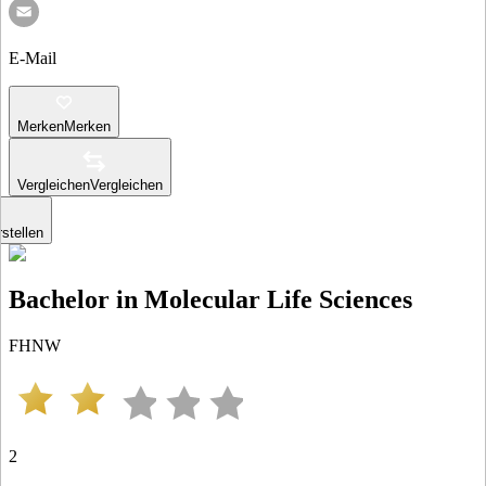
E-Mail
Merken
Merken
Vergleichen
Vergleichen
stellen
Bachelor in Molecular Life Sciences
FHNW
2