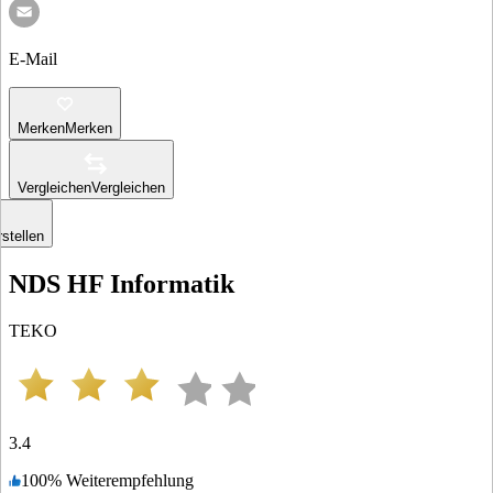
E-Mail
Merken
Merken
Vergleichen
Vergleichen
stellen
NDS HF Informatik
TEKO
3.4
100
%
Weiterempfehlung