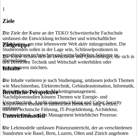
1
Ziele
Die Ziele der Kurse an der TEKO Schweizerische Fachschule
2
umfassen die Entwicklung technischer und wirtschaftlicher
Fähigkeiten, um eine lebenswerte Welt aktiv mitzugestalten. Die
Zielgruppe
Studierenden sollen in der Lage sein, Schlüsselpositionen in
verschiedenen technischen und wirtschaftlichen Sektoren zu
Die Kurse richten sich an Berufsleute und Quereinsteiger, die sich in
3
übernehmen.
den Bereichen Technik und Wirtschaft weiterbilden oder
umorientieren möchten.
Inhalte
Die Inhalte variieren je nach Studiengang, umfassen jedoch Themen
4
wie Maschinenbau, Elektrotechnik, Gebäudeautomation, Informatik,
Betriebswirtschaft sowie Marketingmanagement.
Berufliche Perspektive
Nachdiplomstudien können Themen wie Energie- und
Umwelttechnik, Applikationsentwicklung und Cyber Security
Absolventen können in zahlreichen Bereichen tätig werden,
5
umfassen.
darunter technische Führung, IT-Projektleitung, Architektur,
Prozesstechnik, und im Management betrieblicher Prozesse.
Unterichtsmodell
Die Lehrmodelle umfassen Präsenzunterricht, der an verschiedenen
6
Standorten wie Basel, Bern, Luzern, Olten und Zürich angeboten