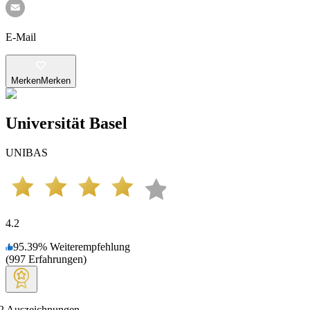
E-Mail
Merken
Merken
Universität Basel
UNIBAS
4.2
95.39
%
Weiterempfehlung
(
997
Erfahrungen
)
2
Auszeichnungen